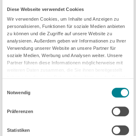
Diese Webseite verwendet Cookies
Wir verwenden Cookies, um Inhalte und Anzeigen zu
“Mit meinen Kompetenzen, meinem
personalisieren, Funktionen für soziale Medien anbieten
Wissen und meiner Erfahrung
zu können und die Zugriffe auf unsere Website zu
analysieren. Außerdem geben wir Informationen zu Ihrer
unterstütze ich Menschen in ihrer
Verwendung unserer Website an unsere Partner für
persönlichen und beruflichen
soziale Medien, Werbung und Analysen weiter. Unsere
Entwicklung. Das erfüllt mich oft mit
Partner führen diese Informationen möglicherweise mit
Demut.”
weiteren Daten zusammen, die Sie ihnen bereitgestellt
Benjamin Lang,
Coach
haben oder die sie im Rahmen Ihrer Nutzung der Dienste
gesammelt haben.
Einwilligungsauswahl
Notwendig
Präferenzen
Mehr über mich
Statistiken