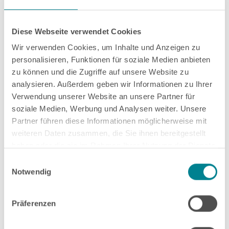
Diese Webseite verwendet Cookies
Wir verwenden Cookies, um Inhalte und Anzeigen zu
personalisieren, Funktionen für soziale Medien anbieten
zu können und die Zugriffe auf unsere Website zu
analysieren. Außerdem geben wir Informationen zu Ihrer
Verwendung unserer Website an unsere Partner für
soziale Medien, Werbung und Analysen weiter. Unsere
Partner führen diese Informationen möglicherweise mit
weiteren Daten zusammen, die Sie ihnen bereitgestellt
Erfahrungsberichte
haben oder die sie im Rahmen Ihrer Nutzung der Dienste
gesammelt haben.
Einwilligungsauswahl
18.06.2026
Notwendig
Übergänge bewusst gestalten: Wie
Aktive Imagination dir hilft,
Schwellen im Leben zu erkennen
Präferenzen
Vor ein paar Tagen bin ich wieder in ein Buch