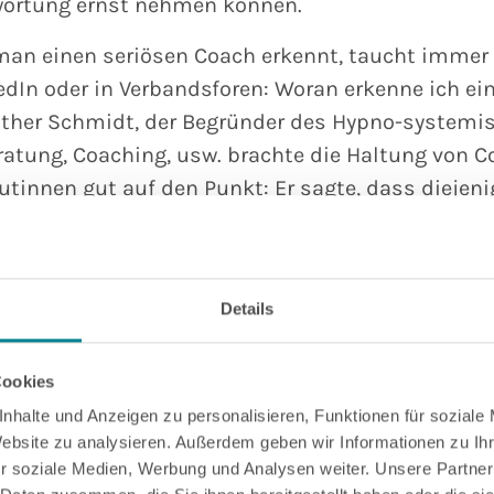
wortung ernst nehmen können.
 man einen seriösen Coach erkennt, taucht immer 
kedIn oder in Verbandsforen: Woran erkenne ich ei
nther Schmidt, der Begründer des Hypno-systemi
eratung, Coaching, usw. brachte die Haltung von 
tinnen gut auf den Punkt: Er sagte, dass diejeni
menarbeiten, einer ethischen Fürsorgepflicht u
h zu 100% zu.
 zu Punkt 1:
Details
te Ausbildung geht es nicht“
Cookies
oach hat eine fundierte Ausbildung an einem ane
nhalte und Anzeigen zu personalisieren, Funktionen für soziale
einer Hochschule absolviert. Solche Ausbildungen
Website zu analysieren. Außerdem geben wir Informationen zu I
r soziale Medien, Werbung und Analysen weiter. Unsere Partner
Wissen mit praktischer Erfahrung und legen den 