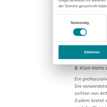
möglicherweise mit weiteren
professionelle
der Dienste gesammelt habe
Berufsverbänd
garantieren ei
Einwilligungsauswahl
Notwendig
regelmäßig sei
auch Studieng
erwerben kann.
selbst einen M
erhalten habe.
Ablehnen
2.
Klare Worte
Ein professione
Die verwendete
sollten von An
Zudem bietet e