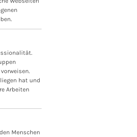
sche Webseiten
ogenen
ben.
ssionalität.
ruppen
 vorweisen.
nliegen hat und
re Arbeiten
unden Menschen