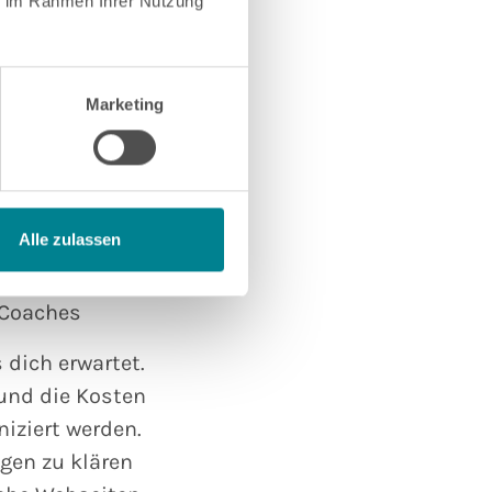
ie im Rahmen Ihrer Nutzung
izierungen von
DBVC). Diese
 dass der Coach
Marketing
weile gibt es
ss als Coach
ehen, dass ich
nd Supervision
Alle zulassen
 Coaches
s dich erwartet.
und die Kosten
iziert werden.
agen zu klären