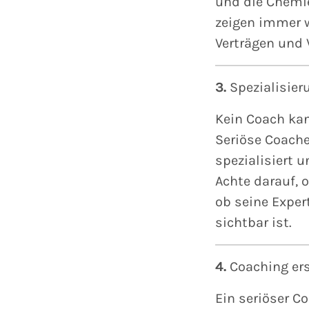
und die Chemie
zeigen immer w
Verträgen und
3.
Spezialisier
Kein Coach kan
Seriöse Coach
spezialisiert 
Achte darauf, 
ob seine Exper
sichtbar ist.
4.
Coaching ers
Ein seriöser C