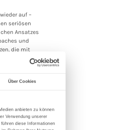
wieder auf –
nen seriösen
schen Ansatzes
Coaches und
gen, die mit
nterliegen.
Über Cookies
rkannten
 Medien anbieten zu können
 verbinden
hrer Verwendung unserer
 führen diese Informationen
Grundstein für