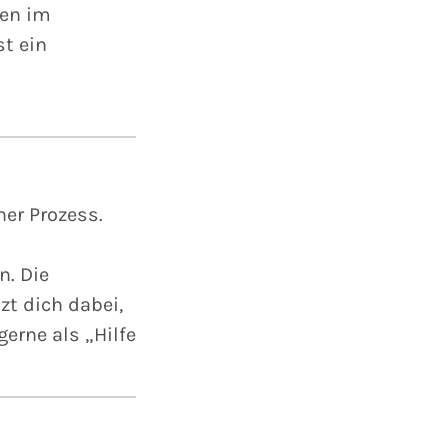
ten im
t ein
her Prozess.
n. Die
zt dich dabei,
erne als „Hilfe