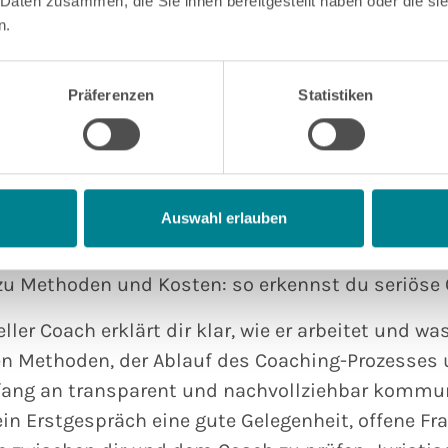
 Daten zusammen, die Sie ihnen bereitgestellt haben oder die s
 Arbeit. Zudem verfügen viele Coaches über Zertif
n.
en wie dem Deutschen Bundesverband Coaching (
nen hohen Qualitätsstandard und stellen sicher,
Präferenzen
Statistiken
ne Kompetenzen überprüft und reflektiert. Mittler
änge, in denen man einen akademischen Abschlu
 Wer sich meine „Meilensteine“ anschaut, wird s
astertitel in Coaching, Organisationsberatung u
https://benjamin-lang.org/ueber-mich/
Auswahl erlauben
 zu Methoden und Kosten: so erkennst du seriöse
ller Coach erklärt dir klar, wie er arbeitet und wa
n Methoden, der Ablauf des Coaching-Prozesses 
fang an transparent und nachvollziehbar kommun
in Erstgespräch eine gute Gelegenheit, offene Fr