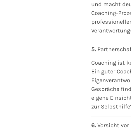
und macht deut
Coaching-Proze
professionelle
Verantwortung
5.
Partnerscha
Coaching ist k
Ein guter Coac
Eigenverantwor
Gespräche find
eigene Einsich
zur Selbsthilfe“
6.
Vorsicht vor