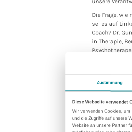
unsere Verant
Die Frage, wie
sei es auf Lin
Coach? Dr. Gu
in Therapie, B
Psychotherapeu
Menschen zusam
Dem stimme ic
Das führt mich
Zustimmung
1.
Ohne fundier
Diese Webseite verwendet 
Ein seriöser C
Wir verwenden Cookies, um I
Institut oder 
und die Zugriffe auf unsere 
Website an unsere Partner fü
theoretisches 