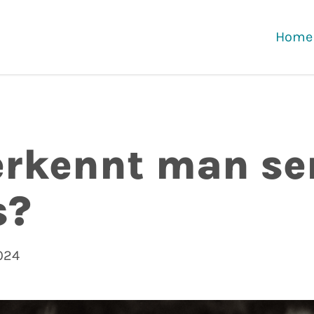
Home
rkennt man se
s?
024